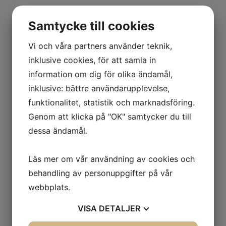
Samtycke till cookies
Vi och våra partners använder teknik,
inklusive cookies, för att samla in
information om dig för olika ändamål,
inklusive: bättre användarupplevelse,
funktionalitet, statistik och marknadsföring.
Genom att klicka på "OK" samtycker du till
dessa ändamål.
2 Rokv 68 m2. Vån 1 - under renovering
Tunnbindargränd 4
Läs mer om vår användning av cookies och
Hyra: 7 042-/mån - hyresjustering pågår
behandling av personuppgifter på vår
Uteplats - Ja
webbplats.
Hiss - Ja
VISA
DETALJER
Inflytt from 1/9-26