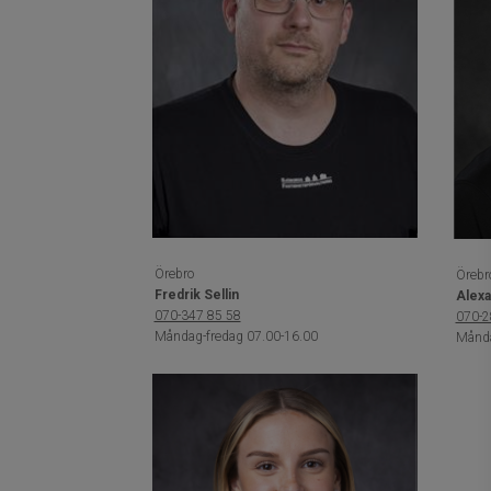
Örebro
Örebr
Fredrik Sellin
Alexa
070-347 85 58
070-2
Måndag-fredag 07.00-16.00
Månda