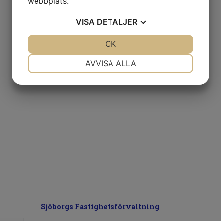
webbplats.
VISA
DETALJER
JA
NEJ
OK
JA
NEJ
NÖDVÄNDIG
INSTÄLLNINGAR
AVVISA ALLA
JA
NEJ
JA
NEJ
MARKNADSFÖRING
STATISTIK
Sjöborgs Fastighetsförvaltning