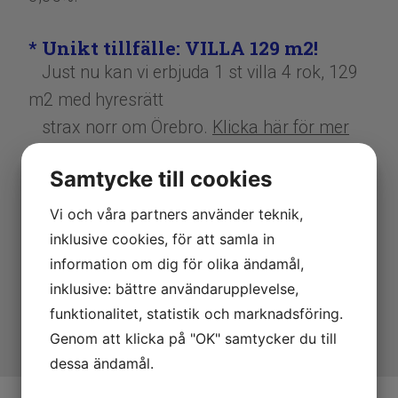
* Unikt tillfälle: VILLA 129 m2!
Just nu kan vi erbjuda 1 st villa 4 rok, 129
m2 med hyresrätt
strax norr om Örebro.
Klicka här för mer
information.
Samtycke till cookies
* Ny fastighet i vårt bestånd.
Vi och våra partners använder teknik,
Den 1 oktober köper vi fastigheten
inklusive cookies, för att samla in
Tunnbindaren 18 från ÖBO.
information om dig för olika ändamål,
Vi hälsar alla våra nya hyresgäster
inklusive: bättre användarupplevelse,
välkomna till oss.​​​​​​​
funktionalitet, statistik och marknadsföring.
Genom att klicka på "OK" samtycker du till
dessa ändamål.