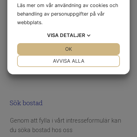
Läs mer om vår användning av cookies och
behandling av personuppgifter på vår
webbplats.
VISA
DETALJER
JA
NEJ
OK
JA
NEJ
NÖDVÄNDIG
INSTÄLLNINGAR
AVVISA ALLA
JA
NEJ
JA
NEJ
MARKNADSFÖRING
STATISTIK
Sök bostad
Genom att fylla i vårt intresseformulär kan
du söka bostad hos oss