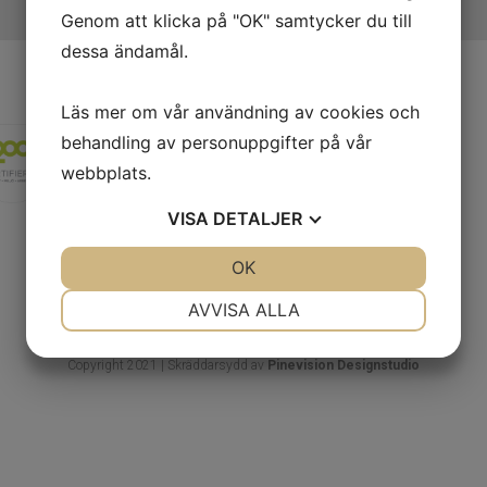
Genom att klicka på "OK" samtycker du till
dessa ändamål.
Sjöborgs Fastighetsförvaltning
Läs mer om vår användning av cookies och
behandling av personuppgifter på vår
Telefon:
019-32 53 18
E-post:
info@sjoborgsfastigheter.se
webbplats.
Adress
VISA
DETALJER
Ringgatan 6
703 42 ÖREBRO
JA
NEJ
OK
JA
NEJ
NÖDVÄNDIG
INSTÄLLNINGAR
AVVISA ALLA
JA
NEJ
JA
NEJ
Copyright 2021 | Skräddarsydd av
Pinevision Designstudio
MARKNADSFÖRING
STATISTIK