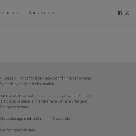
sgästinfo
Kontakta oss
r. Dessa tillhör därför lägenheten och får inte demonteras
flyttande hyresgäst för kostnaden.
a en månad innan batteriet är helt slut, ger varnaren ifrån
 att byta batteri eller brandvarnare. Varnaren fungerar
fastighetsskötare.
hålla testknappen intryckt minst 20 sekunder.
tive fastighetsskötare.