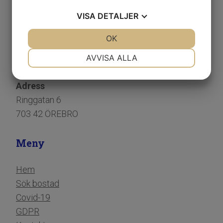
VISA
DETALJER
Sjöborgs Fastighetsförvaltning
JA
NEJ
OK
JA
NEJ
Telefon:
019-32 53 18
NÖDVÄNDIG
INSTÄLLNINGAR
AVVISA ALLA
E-post:
info@sjoborgsfastigheter.se
JA
NEJ
JA
NEJ
Adress
MARKNADSFÖRING
STATISTIK
Ringgatan 6
703 42 ÖREBRO
Meny
Hem
Sök bostad
Covid-19
​​​​​​​GDPR